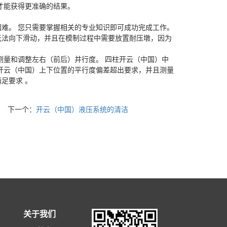
才能获得更准确的结果。
难。 您只需要掌握相关的专业知识即可成功完成工作。
无法向下滑动，并且在模制过程中需要放置耐压墩，因为
测量和调整左右（前后）并行度。 四柱开云（中国）中
开云（中国）上下位置的平行度偏差超出要求，并且测量
足要求 。
下一个：
开云（中国）液压系统的清洁
关于我们