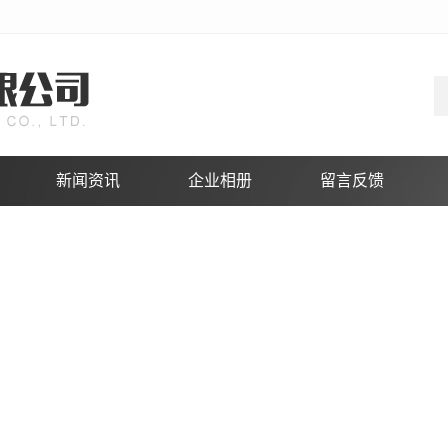
新闻资讯
企业相册
留言反馈