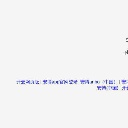
S
开云网页版
|
安博app官网登录_安博anbo（中国）
|
安
安博(中国)
|
开