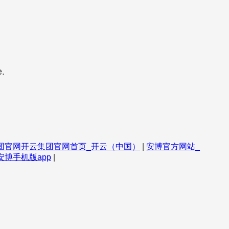
e.
。
团官网开云集团官网首页_开云（中国）
|
安博官方网站_
安博手机版app
|