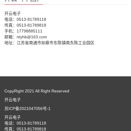
开云电子
电话：0513-81789118
传真：0513-81789818
手机：17798885111
邮箱：ntyhb@163.com
地址：江苏省南通市如皋市东陈镇南东陈工业园区
CopyRight 2021 All Right Reserved
开云电子
苏ICP备2021047056号-1
开云电子
电话：0513-81789118
传真：0513-81789818