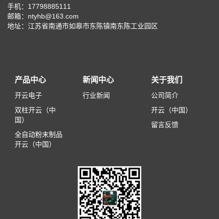
手机：17798885111
邮箱：ntyhb@163.com
地址：江苏省南通市如皋市东陈镇南东陈工业园区
产品中心
新闻中心
关于我们
开云电子
行业新闻
公司简介
双柱开云（中
开云（中国）
国）
留言反馈
全自动粉末制品
开云（中国）