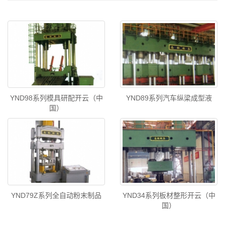
YND98系列模具研配开云（中
YND89系列汽车纵梁成型液
国）
YND79Z系列全自动粉末制品
YND34系列板材整形开云（中
国）