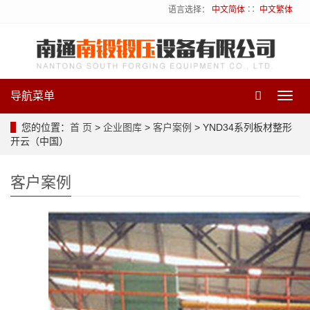
语言选择：
中文简体
∷
中文繁体
导航菜单
Toggl
navig
您的位置：
首 页
>
企业图库
>
客户案例
> YND34系列板材整形
开云（中国）
客户案例