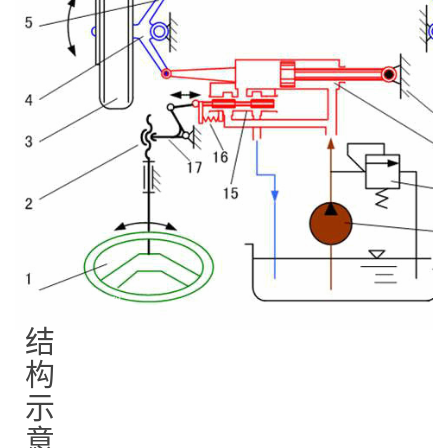
结
构
示
意