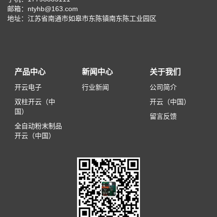
邮箱：ntyhb@163.com
地址：江苏省南通市如皋市东陈镇南东陈工业园区
产品中心
新闻中心
关于我们
开云电子
行业新闻
公司简介
双柱开云（中
开云（中国）
国）
留言反馈
全自动粉末制品
开云（中国）