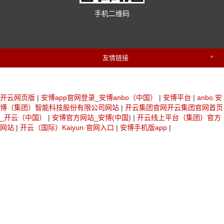
手机二维码
友情链接
开云网页版
|
安博app官网登录_安博anbo（中国）
|
安博平台
|
anbo.安
博（集团）智能科技股份有限公司网站
|
开云集团官网开云集团官网首页
_开云（中国）
|
安博官方网站_安博(中国)
|
开云线上平台（集团）官方
网站
|
开云（国际）Kaiyun·官网入口
|
安博手机版app
|