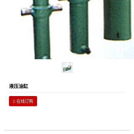
液压油缸
在线订购