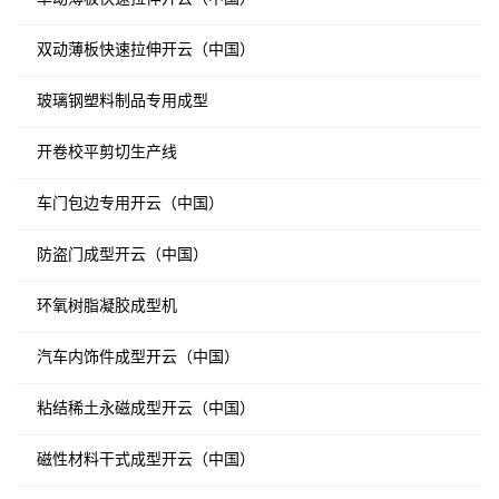
双动薄板快速拉伸开云（中国）
玻璃钢塑料制品专用成型
开卷校平剪切生产线
车门包边专用开云（中国）
防盗门成型开云（中国）
环氧树脂凝胶成型机
汽车内饰件成型开云（中国）
粘结稀土永磁成型开云（中国）
磁性材料干式成型开云（中国）