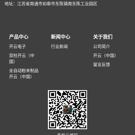
地址：江苏省南通市如皋市东陈镇南东陈工业园区
产品中心
新闻中心
关于我们
开云电子
行业新闻
公司简介
双柱开云（中
开云（中国）
国）
留言反馈
全自动粉末制品
开云（中国）