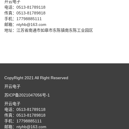
开云电子
电话：0513-81789118
传真：0513-81789818
手机：17798885111
邮箱：ntyhb@163.com
地址：江苏省南通市如皋市东陈镇南东陈工业园区
CopyRight 2021 All Right Reserved
开云电子
苏ICP备2021047056号-1
开云电子
电话：0513-81789118
传真：0513-81789818
手机：17798885111
邮箱：ntyhb@163.com